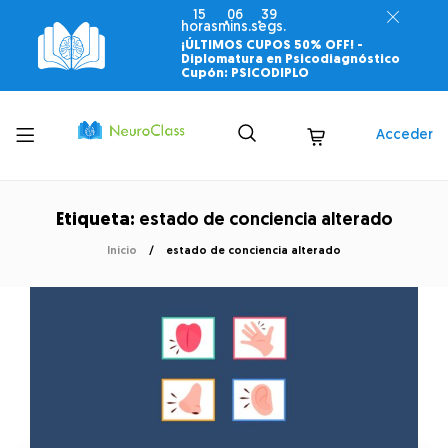
15
06
39
horas
mins.
segs.
¡ÚLTIMOS CUPOS 50% OFF! -
Diplomatura en Psicodiagnóstico
Cupón: PSICODIPLO
Toggle
Acceder
menu
Etiqueta:
estado de conciencia alterado
Inicio
estado de conciencia alterado