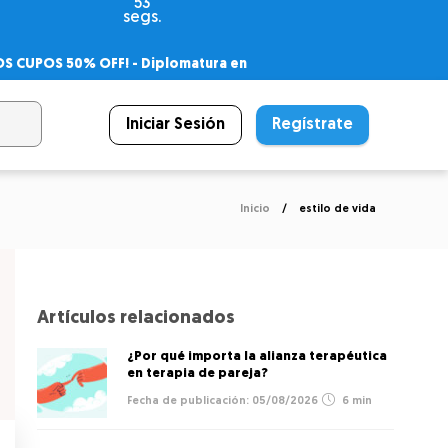
52
segs.
OS CUPOS 50% OFF! -
Diplomatura en
agnóstico
 PSICODIPLO
– Certificado Universitario
Iniciar Sesión
Regístrate
Inicio
estilo de vida
Artículos relacionados
¿Por qué importa la alianza terapéutica
en terapia de pareja?
05/08/2026
6 min