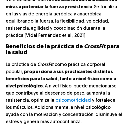
Vale destacar, que
los descansos son limitados con
miras a potenciar la fuerza y resistencia
. Se focaliza
en las vías de energía aeróbica y anaeróbica,
equilibrando la fuerza, la flexibilidad, velocidad,
resistencia, agilidad y coordinación durante la
práctica (Vidal Fernández et al., 2021).
Beneficios de la práctica de
CrossFit
para
la salud
La práctica de
CrossFit
como práctica corporal
popular,
proporciona a sus practicantes distintos
beneficios para la salud, tanto a nivel físico como a
nivel psicológico
. A nivel físico, puede mencionarse
que contribuye al descenso de peso, aumenta la
resistencia, optimiza la
psicomotricidad
y fortalece
los músculos. Adicionalmente, a nivel psicológico
ayuda con la motivación y concentración, disminuye el
estrés y genera más autoconfianza.