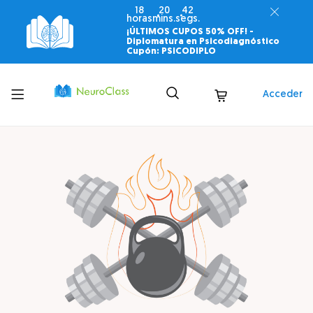
18
20
41
horas
mins.
segs.
¡ÚLTIMOS CUPOS 50% OFF! -
Diplomatura en Psicodiagnóstico
Cupón: PSICODIPLO
Toggle
Acceder
menu