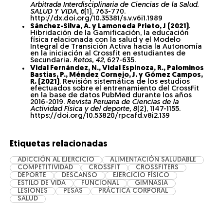
Arbitrada Interdisciplinaria de Ciencias de la Salud.
SALUD Y VIDA,
6
(1), 763-770.
http://dx.doi.org/10.35381/s.v.v6i1.1989
Sánchez-Silva, A. y Lamoneda Prieto, J (2021)
.
Hibridación de la Gamificación, la educación
física relacionada con la salud y el Modelo
Integral de Transición Activa hacia la Autonomía
en la iniciación al Crossfit en estudiantes de
Secundaria.
Retos, 42
, 627-635.
Vidal Fernández, N., Vidal Espinoza, R., Palominos
Bastias, P., Méndez Cornejo, J. y Gómez Campos,
R. (2021)
. Revisión sistemática de los estudios
efectuados sobre el entrenamiento del CrossFit
en la base de datos PubMed durante los años
2016-2019.
Revista Peruana de Ciencias de la
Actividad Física y del deporte, 8
(2), 1147-1155.
https://doi.org/10.53820/rpcafd.v8i2.139
Etiquetas relacionadas
ADICCIÓN AL EJERCICIO
ALIMENTACIÓN SALUDABLE
COMPETITIVIDAD
CROSSFIT
CROSSFITERS
DEPORTE
DESCANSO
EJERCICIO FÍSICO
ESTILO DE VIDA
FUNCIONAL
GIMNASIA
LESIONES
PESAS
PRÁCTICA CORPORAL
SALUD