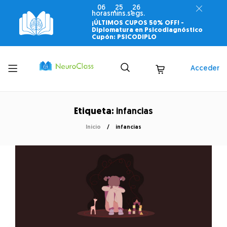
06
25
26
horas
mins.
segs.
¡ÚLTIMOS CUPOS 50% OFF! -
Diplomatura en Psicodiagnóstico
Cupón: PSICODIPLO
Toggle
Acceder
menu
Etiqueta:
infancias
Inicio
infancias