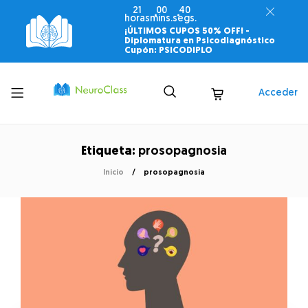
21
00
40
horas
mins.
segs.
¡ÚLTIMOS CUPOS 50% OFF! -
Diplomatura en Psicodiagnóstico
Cupón: PSICODIPLO
Toggle
Acceder
menu
Etiqueta:
prosopagnosia
Inicio
prosopagnosia