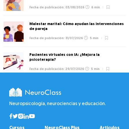
03/08/2026
6 min
Malestar marital: Cómo ayudan las intervenciones
de pareja
31/07/2026
5 min
Pacientes virtuales con IA: ¿Mejora la
psicoterapia?
29/07/2026
5 min
Neuropsicología, neurociencias y educación.
Cursos
NeuroClass Plus
Artículos