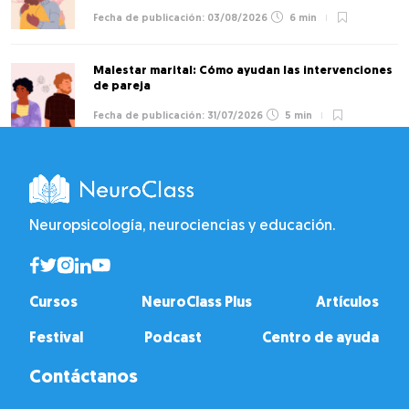
03/08/2026
6 min
Malestar marital: Cómo ayudan las intervenciones
de pareja
31/07/2026
5 min
Neuropsicología, neurociencias y educación.
Cursos
NeuroClass Plus
Artículos
Festival
Podcast
Centro de ayuda
Contáctanos