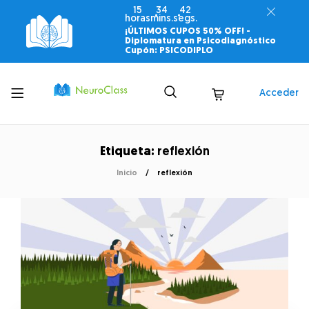
15
34
42
horas
mins.
segs.
¡ÚLTIMOS CUPOS 50% OFF! -
Diplomatura en Psicodiagnóstico
Cupón: PSICODIPLO
Toggle
Acceder
menu
Etiqueta:
reflexión
Inicio
reflexión