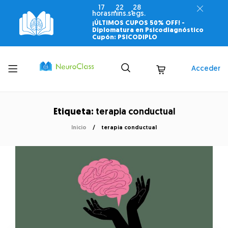
17
22
28
horas
mins.
segs.
¡ÚLTIMOS CUPOS 50% OFF! -
Diplomatura en Psicodiagnóstico
Cupón: PSICODIPLO
Toggle
Acceder
menu
Etiqueta:
terapia conductual
Inicio
terapia conductual