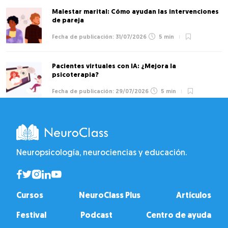
Malestar marital: Cómo ayudan las intervenciones
de pareja
31/07/2026
5 min
Pacientes virtuales con IA: ¿Mejora la
psicoterapia?
29/07/2026
5 min
Neuropsicología, neurociencias y educación.
Cursos
NeuroClass Plus
Artículos
Festival
Podcast
Centro de ayuda