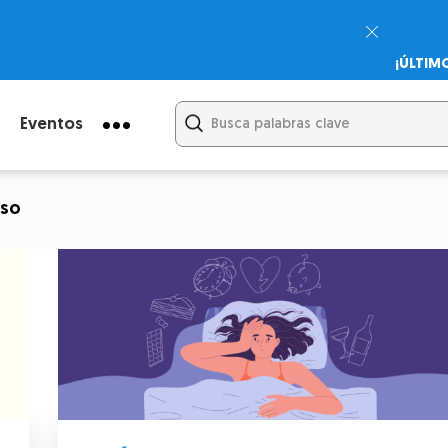
¡ÚLTIM
Psicodi
Cupón:
Eventos
iso