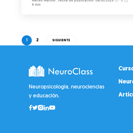
Mateo Machín
,
08/10/2025
0
6 min
1
2
SIGUIENTE
Curs
Neur
Neuropsicología, neurociencias
Artíc
y educación.