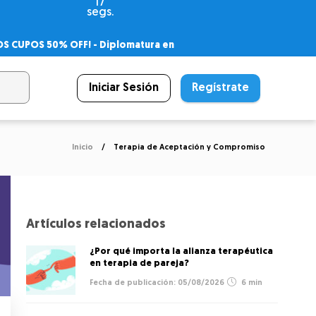
16
segs.
OS CUPOS 50% OFF! -
Diplomatura en
agnóstico
 PSICODIPLO
– Certificado Universitario
Iniciar Sesión
Regístrate
Inicio
Terapia de Aceptación y Compromiso
Artículos relacionados
¿Por qué importa la alianza terapéutica
en terapia de pareja?
05/08/2026
6 min