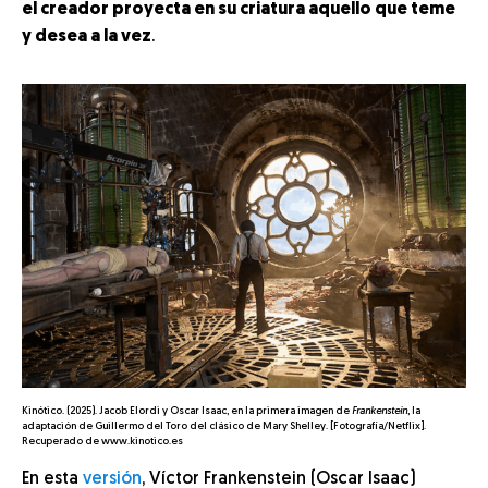
el creador proyecta en su criatura aquello que teme
y desea a la vez
.
Kinótico. (2025). Jacob Elordi y Oscar Isaac, en la primera imagen de
Frankenstein
, la
adaptación de Guillermo del Toro del clásico de Mary Shelley. [Fotografía/Netflix].
Recuperado de www.kinotico.es
En esta
versión
, Víctor Frankenstein (Oscar Isaac)