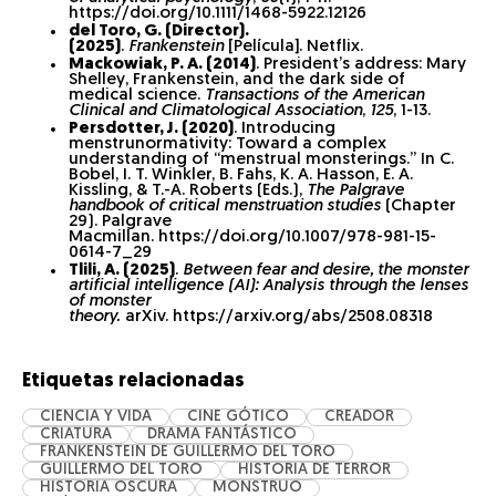
https://doi.org/10.1111/1468-5922.12126
del Toro, G. (Director).
(2025)
.
Frankenstein
[Película]. Netflix.
Mackowiak, P. A. (2014)
. President’s address: Mary
Shelley, Frankenstein, and the dark side of
medical science.
Transactions of the American
Clinical and Climatological Association
,
125
, 1-13.
Persdotter, J. (2020)
. Introducing
menstrunormativity: Toward a complex
understanding of “menstrual monsterings.” In C.
Bobel, I. T. Winkler, B. Fahs, K. A. Hasson, E. A.
Kissling, & T.-A. Roberts (Eds.),
The Palgrave
handbook of critical menstruation studies
(Chapter
29). Palgrave
Macmillan. https://doi.org/10.1007/978-981-15-
0614-7_29
Tlili, A. (2025)
.
Between fear and desire, the monster
artificial intelligence (AI): Analysis through the lenses
of monster
theory.
arXiv. https://arxiv.org/abs/2508.08318
Etiquetas relacionadas
CIENCIA Y VIDA
CINE GÓTICO
CREADOR
CRIATURA
DRAMA FANTÁSTICO
FRANKENSTEIN DE GUILLERMO DEL TORO
GUILLERMO DEL TORO
HISTORIA DE TERROR
HISTORIA OSCURA
MONSTRUO