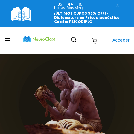
05
44
14
horas
mins.
segs.
¡ÚLTIMOS CUPOS 50% OFF! -
Diplomatura en Psicodiagnóstico
Cupón: PSICODIPLO
Toggle
Acceder
menu