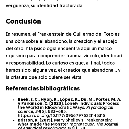
vergüenza, su identidad fracturada.
Conclusión
En resumen, el Frankenstein de Guillermo del Toro es
una obra sobre el abandono, la creación y el espejo
del otro. Y la psicología encuentra aquí un marco
riquísimo para comprender trauma, vínculo, identidad
y responsabilidad. Lo curioso es que, al final, todos
hemos sido, alguna vez, el creador que abandona… y
la criatura que solo quiere ser vista.
Referencias bibliográficas
Baek, E. C., Hyon, R., López, K., Du, M., Porter, M. A.
y Parkinson, C. (2023)
. Lonely Individuals Process
the World in Idiosyncratic Ways.
Psychological
science
,
34
(6), 683–695.
https://doi.org/10.1177/09567976221145316
Britton, R. (2015)
. Mary Shelley’s Frankenstein:
what made the Monster monstrous?.
The Journal
of analytical psychology
,
60
(1), 1-11.