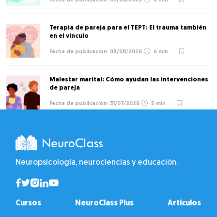
05/08/2026
6 min
Terapia de pareja para el TEPT: El trauma también
en el vínculo
03/08/2026
6 min
Malestar marital: Cómo ayudan las intervenciones
de pareja
31/07/2026
5 min
Neuropsicología, neurociencias y educación.
Cursos
NeuroClass Plus
Artículos