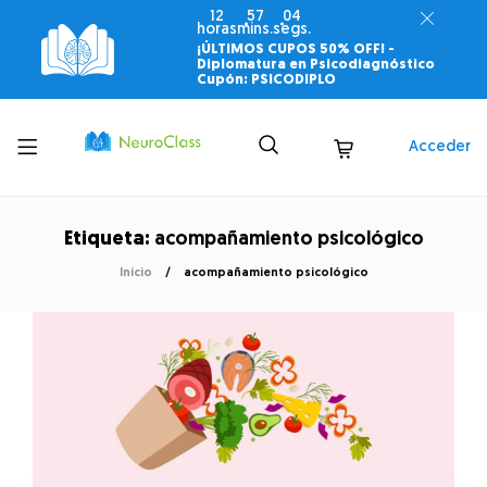
12
57
04
horas
mins.
segs.
¡ÚLTIMOS CUPOS 50% OFF! -
Diplomatura en Psicodiagnóstico
Cupón: PSICODIPLO
Toggle
Acceder
menu
Etiqueta:
acompañamiento psicológico
Inicio
acompañamiento psicológico