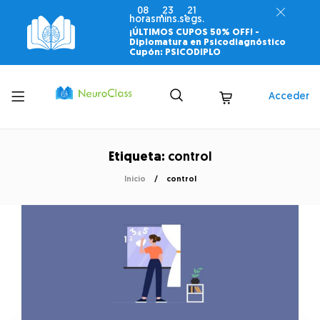
08
23
20
horas
mins.
segs.
¡ÚLTIMOS CUPOS 50% OFF! -
Diplomatura en Psicodiagnóstico
Cupón: PSICODIPLO
Toggle
Acceder
menu
Etiqueta:
control
Inicio
control