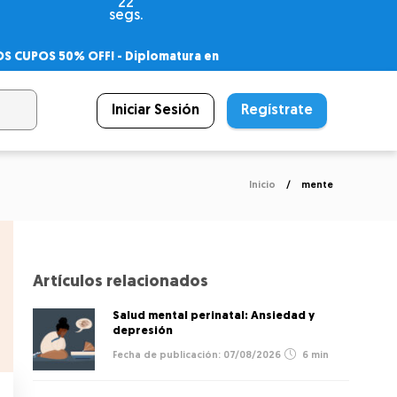
21
segs.
OS CUPOS 50% OFF! -
Diplomatura en
agnóstico
 PSICODIPLO
– Certificado Universitario
Iniciar Sesión
Regístrate
Inicio
mente
Artículos relacionados
Salud mental perinatal: Ansiedad y
depresión
07/08/2026
6 min