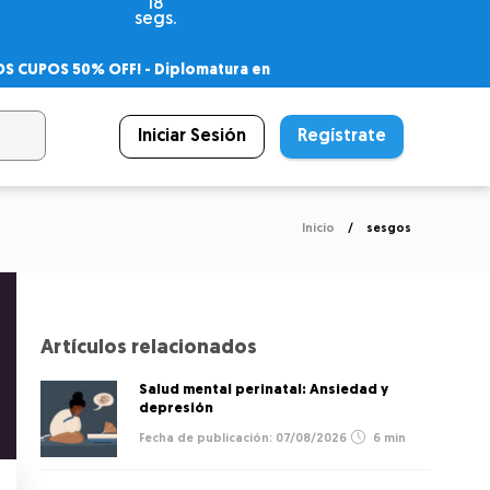
18
segs.
OS CUPOS 50% OFF! -
Diplomatura en
agnóstico
 PSICODIPLO
– Certificado Universitario
Iniciar Sesión
Regístrate
Inicio
sesgos
Artículos relacionados
Salud mental perinatal: Ansiedad y
depresión
07/08/2026
6 min