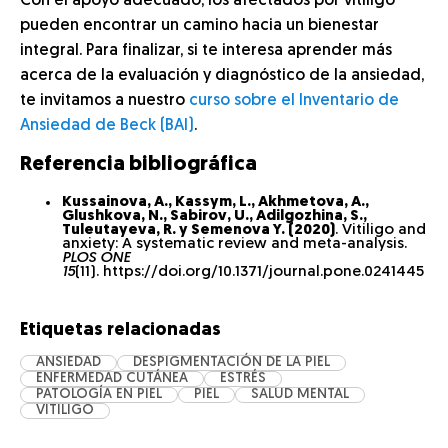
Con el apoyo adecuado, los afectados por vitiligo
pueden encontrar un camino hacia un bienestar
integral. Para finalizar, si te interesa aprender más
acerca de la evaluación y diagnóstico de la ansiedad,
te invitamos a nuestro
curso sobre el Inventario de
Ansiedad de Beck (BAI)
.
Referencia bibliográfica
Kussainova, A., Kassym, L., Akhmetova, A.,
Glushkova, N., Sabirov, U., Adilgozhina, S.,
Tuleutayeva, R. y Semenova Y. (2020)
. Vitiligo and
anxiety: A systematic review and meta-analysis.
PLOS ONE
15
(11). https://doi.org/10.1371/journal.pone.0241445
Etiquetas relacionadas
ANSIEDAD
DESPIGMENTACIÓN DE LA PIEL
ENFERMEDAD CUTÁNEA
ESTRÉS
PATOLOGÍA EN PIEL
PIEL
SALUD MENTAL
VITILIGO