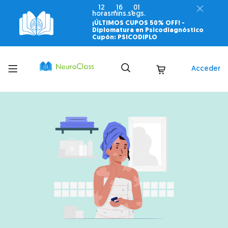
12
16
00
horas
mins.
segs.
¡ÚLTIMOS CUPOS 50% OFF! -
Diplomatura en Psicodiagnóstico
Cupón: PSICODIPLO
Toggle
Acceder
menu