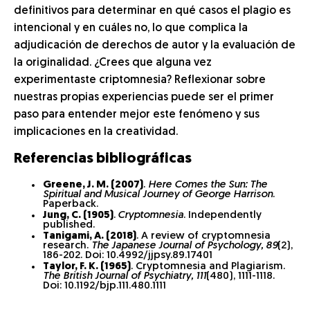
definitivos para determinar en qué casos el plagio es
intencional y en cuáles no, lo que complica la
adjudicación de derechos de autor y la evaluación de
la originalidad. ¿Crees que alguna vez
experimentaste criptomnesia? Reflexionar sobre
nuestras propias experiencias puede ser el primer
paso para entender mejor este fenómeno y sus
implicaciones en la creatividad.
Referencias bibliográficas
Greene, J. M. (2007)
.
Here Comes the Sun: The
Spiritual and Musical Journey of George Harrison
.
Paperback.
Jung, C. (1905)
.
Cryptomnesia
. Independently
published.
Tanigami, A. (2018)
. A review of cryptomnesia
research.
The Japanese Journal of Psychology, 89
(2),
186-202. Doi: 10.4992/jjpsy.89.17401
Taylor, F. K. (1965)
. Cryptomnesia and Plagiarism.
The British Journal of Psychiatry, 111
(480), 1111-1118.
Doi: 10.1192/bjp.111.480.1111