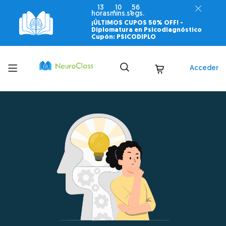
13
10
55
horas
mins.
segs.
¡ÚLTIMOS CUPOS 50% OFF! -
Diplomatura en Psicodiagnóstico
Cupón: PSICODIPLO
Toggle
Acceder
menu