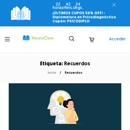
22
42
23
horas
mins.
segs.
¡ÚLTIMOS CUPOS 50% OFF! -
Diplomatura en Psicodiagnóstico
Cupón: PSICODIPLO
Toggle
Acceder
menu
Etiqueta:
Recuerdos
Inicio
Recuerdos