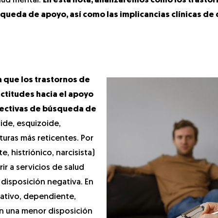
lud mental.
En esta nota, analizaremos cómo los trasto
queda de apoyo, así como las implicancias clínicas de
ía que los trastornos de
actitudes hacia el apoyo
fectivas de búsqueda de
oide, esquizoide,
turas más reticentes. Por
te, histriónico, narcisista)
r a servicios de salud
disposición negativa. En
tativo, dependiente,
n una menor disposición