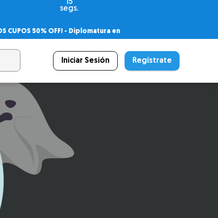
13
segs.
OS CUPOS 50% OFF! -
Diplomatura en
agnóstico
 PSICODIPLO
– Certificado Universitario
Iniciar Sesión
Regístrate