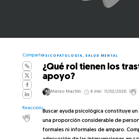
Comparte
PSICOPATOLOGÍA
,
SALUD MENTAL
¿Qué rol tienen los tra
apoyo?
Mateo Machín
6 min
11/02/2026
1
Reacciona
Buscar ayuda psicológica constituye un
1
una proporción considerable de person
formales ni informales de amparo. Compr