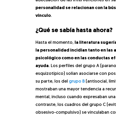
adecuación de las intervenciones en sa
personalidad se relacionan con la bús
vínculo
.
¿Qué se sabía hasta ahora?
Hasta el momento,
la literatura suger
la personalidad incidían tanto en las 
psicológico como en las conductas e
ayuda
. Los perfiles del grupo A (paran
esquizotípico) solían asociarse con pos
su parte, los del
grupo B
(antisocial, lími
mostraban una mayor tendencia a recurri
mental, incluso cuando expresaban una 
contraste, los cuadros del grupo C (evi
obsesivo-compulsivo) se vinculaban co