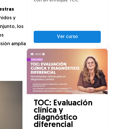
con un enfoque TCC.
estras
nidos y
njunto, los
os
Ver curso
isión amplia
TOC: Evaluación
clínica y
diagnóstico
diferencial