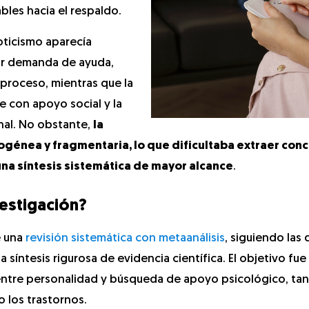
bles hacia el respaldo.
oticismo aparecía
or demanda de ayuda,
 proceso, mientras que la
e con apoyo social y la
nal. No obstante,
la
ogénea y fragmentaria, lo que dificultaba extraer con
 una síntesis sistemática de mayor alcance
.
vestigación?
e una
revisión sistemática con metaanálisis
, siguiendo las 
 síntesis rigurosa de evidencia científica. El objetivo fue
 entre personalidad y búsqueda de apoyo psicológico, tan
 los trastornos.