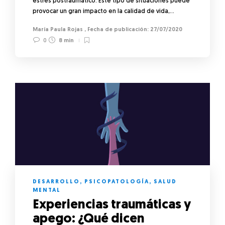
estrés postraumático. Este tipo de situaciones puede
provocar un gran impacto en la calidad de vida,…
María Paula Rojas
,
27/07/2020
0
8 min
DESARROLLO
,
PSICOPATOLOGÍA
,
SALUD
MENTAL
Experiencias traumáticas y
apego: ¿Qué dicen