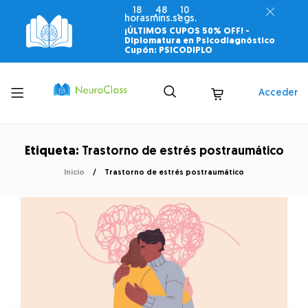
18
48
09
horas
mins.
segs.
¡ÚLTIMOS CUPOS 50% OFF! -
Diplomatura en Psicodiagnóstico
Cupón: PSICODIPLO
Toggle
Acceder
menu
Etiqueta:
Trastorno de estrés postraumático
Inicio
Trastorno de estrés postraumático