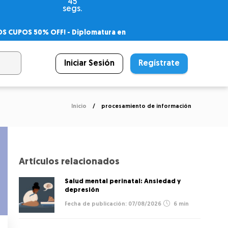
44
segs.
OS CUPOS 50% OFF! -
Diplomatura en
agnóstico
 PSICODIPLO
– Certificado Universitario
Iniciar Sesión
Regístrate
Inicio
procesamiento de información
Artículos relacionados
Salud mental perinatal: Ansiedad y
depresión
07/08/2026
6 min