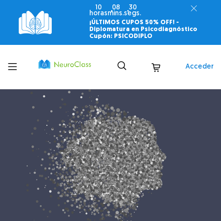
10
08
29
horas
mins.
segs.
¡ÚLTIMOS CUPOS 50% OFF! -
Diplomatura en Psicodiagnóstico
Cupón: PSICODIPLO
Toggle
Acceder
menu