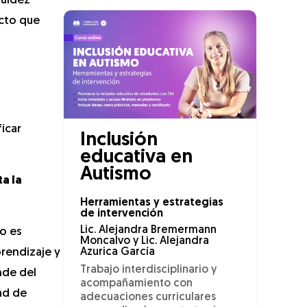
luidez
acto que
icar
Inclusión
educativa en
Autismo
a la
Herramientas y estrategias
de intervención
Lic. Alejandra Bremermann
o es
Moncalvo y Lic. Alejandra
rendizaje y
Azurica García
Trabajo interdisciplinario y
nde del
acompañamiento con
ad de
adecuaciones curriculares