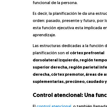
funcional de la persona.
Es decir, la planificación le da una estru
orden: pasado, presente y futuro, por l
esta función ejecutiva esta implicada en
aprendizaje.
Las estructuras dedicadas a la función 
planificación son el
córtex prefrontal
dorsolateral izquierdo, región tempo
superior derecha, región parietal infe
derecha, córtex premotor, áreas de a
suplementarias, precúneo, caudado y
Control atencional: Una fun
El
control atencional
, o también llamad