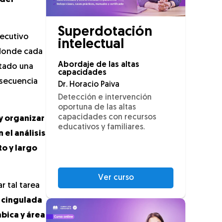
Superdotación
ecutivo
intelectual
 donde cada
Abordaje de las altas
tado una
capacidades
nsecuencia
Dr. Horacio Paiva
Detección e intervención
oportuna de las altas
capacidades con recursos
y organizar
educativos y familiares.
 el análisis
to y largo
Ver curso
r tal tarea
a cingulada
mbica y área