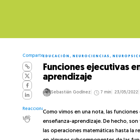
Comparte
EDUCACIÓN
,
NEUROCIENCIAS
,
NEUROPSIC
Funciones ejecutivas e
aprendizaje
Sebastián Godínez
7 min
23/05/2022
Reacciona
Como vimos en una nota, las funciones e
1
enseñanza-aprendizaje. De hecho, son 
las operaciones matemáticas hasta la r