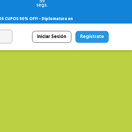
57
segs.
OS CUPOS 50% OFF! -
Diplomatura en
agnóstico
 PSICODIPLO
– Certificado Universitario
Iniciar Sesión
Regístrate