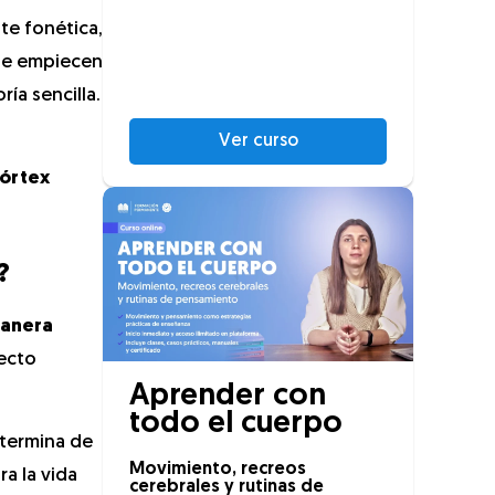
rte fonética,
que empiecen
ría sencilla.
Ver curso
córtex
?
manera
ecto
Aprender con
todo el cuerpo
 termina de
Movimiento, recreos
a la vida
cerebrales y rutinas de