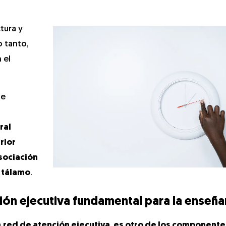
ctura y
o tanto,
 el
de
ral
rior
sociación
 tálamo
.
ción ejecutiva fundamental para la enseñ
a
red de atención ejecutiva, es otro de los componente