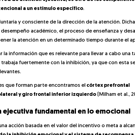
tencional a un estímulo específico
.
untaria y consciente de la dirección de la atención. Dich
el desempeño académico, el proceso de enseñanza y desar
tener la atención en un determinado tiempo durante el ap
r la información que es relevante para llevar a cabo una t
rabaja fuertemente con la inhibición, ya que con esta 
levantes.
les que forman parte encontramos el
córtex prefrontal
lateral y giro frontal inferior izquierdo
(Milham et al., 2
 ejecutiva fundamental en lo emocional
una acción basada en el valor del incentivo o meta a alcan
ndo la inhibición emocional y el sistema de recompensa