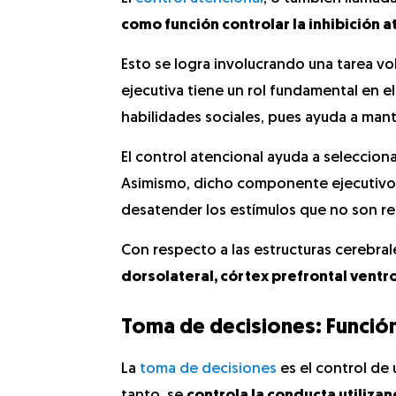
como función controlar la inhibición a
Esto se logra involucrando una tarea vol
ejecutiva tiene un rol fundamental en 
habilidades sociales, pues ayuda a man
El control atencional ayuda a selecciona
Asimismo, dicho componente ejecutivo t
desatender los estímulos que no son re
Con respecto a las estructuras cerebra
dorsolateral, córtex prefrontal ventro
Toma de decisiones: Función
La
toma de decisiones
es el control de 
tanto, se
controla la conducta utiliza