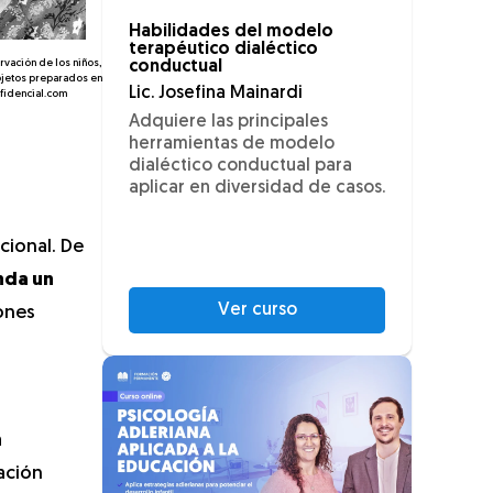
Habilidades del modelo
terapéutico dialéctico
ervación de los niños,
conductual
bjetos preparados en
Lic. Josefina Mainardi
nfidencial.com
Adquiere las principales
herramientas de modelo
dialéctico conductual para
aplicar en diversidad de casos.
cional. De
nda un
Ver curso
iones
a
ación