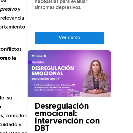
los
necesarias para evaluar
síntomas depresivos.
epresivo
y
 relevancia
portamiento
Ver curso
conflictos
como la
o, su
Desregulación
n
emocional:
as
, como los
Intervención con
 cuidado y
DBT