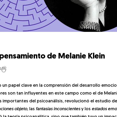
 El pensamiento de Melanie Klein
3
o un papel clave en la comprensión del desarrollo emocio
res son tan influyentes en este campo como el de Melani
importantes del psicoanálisis, revolucionó el estudio de 
aciones objeto
, las
fantasías inconscientes
y los
estados emo
ó la teoría psicoanalítica, sino que también tuvo un impa