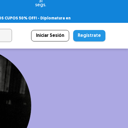
29
segs.
OS CUPOS 50% OFF! -
Diplomatura en
agnóstico
 PSICODIPLO
– Certificado Universitario
Iniciar Sesión
Regístrate