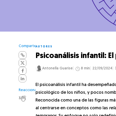
Comparte
AUTORES
Psicoanálisis infantil:
Antonella Guarise
8 min
22/09/2024
El psicoanálisis infantil ha desempeñad
Reacciona
psicológico de los niños, y pocos nomb
3
Reconocida como una de las figuras más 
al centrarse en conceptos como las
rel
tempranos
. Su enfoque no solo redefini