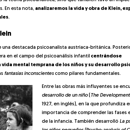
s. En esta nota,
analizaremos la vida y obra de Klein, e
ales
.
lein
ue una destacada psicoanalista austriaca-británica. Poster
ra en el campo del psicoanálisis infantil
centrándose
vida mental temprana de los niños y su desarrollo psi
as
fantasías inconscientes
como pilares fundamentales.
Entre las obras más influyentes se enc
desarrollo de un niño
(
The Development 
1927, en inglés), en la que profundiza e
importancia de comprender las fases e
de la infancia. También desarrolló
La p