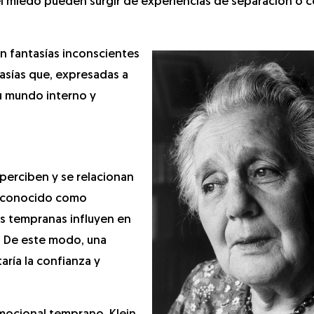
el miedo pueden surgir de experiencias de separación o c
n fantasías inconscientes
asías que, expresadas a
su mundo interno y
perciben y se relacionan
a, conocido como
es tempranas influyen en
. De este modo, una
aría la confianza y