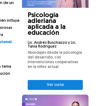
ón de un
Psicología
adleriana
ién influye
aplicada a la
morosas
educación
ra
cional
.
Lic. Andrés Buschiazzo y Lic.
Tania Rodríguez
Abordajes desde la psicología
del desarrollo, con
intervenciones cooperativas
n tema
en la niñez actual.
lución
Ver curso