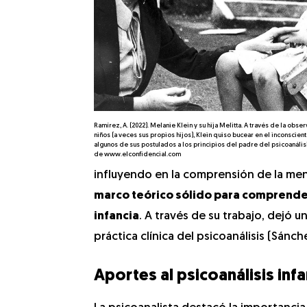
Ramírez, A. (2022). Melanie Klein y su hija Melitta. A través de la obs
niños (a veces sus propios hijos), Klein quiso bucear en el inconscient
algunos de sus postulados a los principios del padre del psicoanális
de www.elconfidencial.com
influyendo en la comprensión de la men
marco teórico sólido para comprender
infancia
. A través de su trabajo, dejó 
práctica clínica del psicoanálisis (Sánch
Aportes al psicoanálisis infa