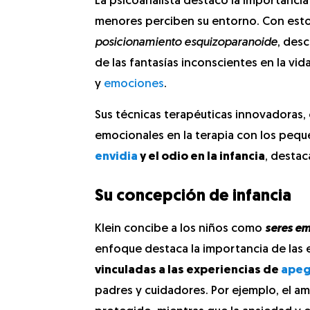
La psicoanalista destacó la importancia
menores perciben su entorno. Con esto
posicionamiento esquizoparanoide
, desc
de las fantasías inconscientes en la vi
y
emociones
.
Sus técnicas terapéuticas innovadoras, 
emocionales en la terapia con los pequ
envidia
y el odio en la infancia
, destac
Su concepción de infancia
Klein concibe a los niños como
seres
em
enfoque destaca la importancia de las e
vinculadas a las experiencias de
ape
padres y cuidadores. Por ejemplo, el am