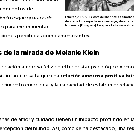
emocional temprano, Klein
 conceptos de
iento esquizoparanoide
.
Ramírez, A. (2022). La obra de Klein nació de la obs
de su conducta espontánea mientras jugaban con o
la consulta. [Fotografía]. Recuperado de www.elco
ño para experimentar
aciones percibidas como amenazantes.
 de la mirada de Melanie Klein
 relación amorosa feliz en el bienestar psicológico y emo
is infantil resalta que una
relación amorosa positiva bri
crecimiento emocional y la capacidad de establecer relac
ranas de amor y cuidado tienen un impacto profundo en l
 percepción del mundo. Así, como se ha destacado, una rel