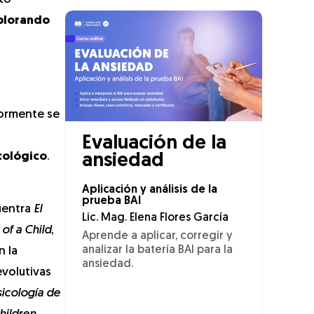
xplorando
iormente se
Evaluación de la
cológico
.
ansiedad
Aplicación y análisis de la
prueba BAI
uentra
El
Lic. Mag. Elena Flores García
of a Child
,
Aprende a aplicar, corregir y
analizar la batería BAI para la
n la
ansiedad.
volutivas
sicología de