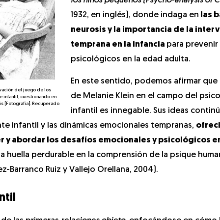
los niños pequeños
(Psycho-analysis of C
1932, en inglés), donde indaga en
las b
neurosis y la importancia de la inter
temprana en la infancia
para preveni
psicológicos en la edad adulta.
En este sentido, podemos afirmar que 
ervación del juego de los
de Melanie Klein en el campo del psico
e infantil, cuestionando en
is [Fotografía]. Recuperado
infantil es innegable. Sus ideas contin
te infantil y las dinámicas emocionales tempranas,
ofrec
 y abordar los desafíos emocionales y psicológicos en
una huella perdurable en la comprensión de la psique human
ez-Barranco Ruiz y Vallejo Orellana, 2004).
ntil