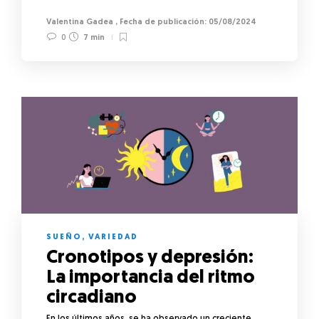
Valentina Gadea
,
05/08/2024
0
7 min
SUEÑO
,
VARIEDAD
Cronotipos y depresión:
La importancia del ritmo
circadiano
En los últimos años, se ha observado un creciente