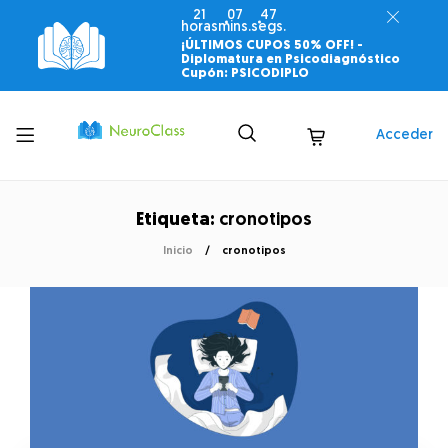
21
07
47
horas
mins.
segs.
¡ÚLTIMOS CUPOS 50% OFF! -
Diplomatura en Psicodiagnóstico
Cupón: PSICODIPLO
Toggle
Acceder
menu
Etiqueta:
cronotipos
Inicio
cronotipos