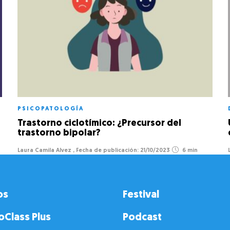
PSICOPATOLOGÍA
Trastorno ciclotímico: ¿Precursor del
trastorno bipolar?
Laura Camila Alvez
,
21/10/2023
6 min
os
Festival
oClass Plus
Podcast