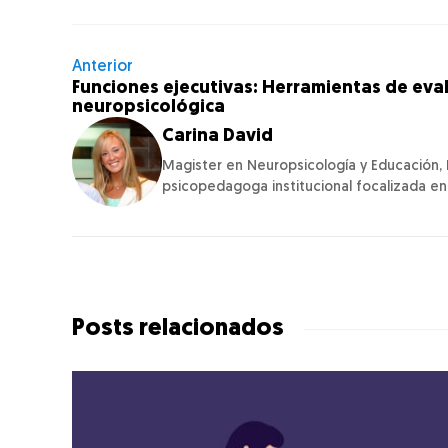
Caso práctico 1
Anterior
Funciones ejecutivas: Herramientas de eva
Caso práctico 2
neuropsicológica
Carina David
Magister en Neuropsicología y Educación, 
psicopedagoga institucional focalizada en i
Posts relacionados