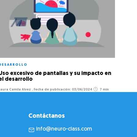
DESARROLLO
EDUC
Uso excesivo de pantallas y su impacto en
Vide
el desarrollo
Base
Laura Camila Alvez
,
03/06/2024
7 min
Victori
Contáctanos
info@neuro-class.com