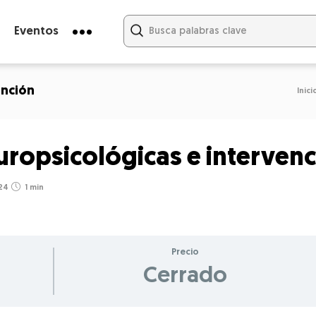
Eventos
ención
Inici
europsicológicas e interven
24
1 min
Precio
Cerrado