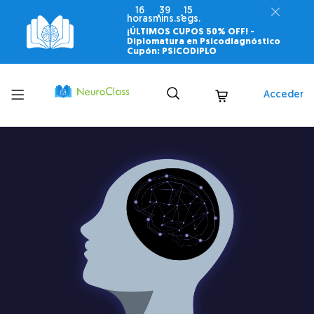
16
39
14
horas
mins.
segs.
¡ÚLTIMOS CUPOS 50% OFF! -
Diplomatura en Psicodiagnóstico
Cupón: PSICODIPLO
Toggle
Acceder
menu