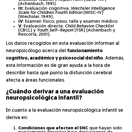
(Achenbach, 1991).
III
: Evaluación cognitiva,
Wechsler Intelligence
Scale for Children Fourth Edition
(WISC-IV)
(Wechsler, 1949).
IV
: Examen físico, peso, talla y examen médico
V
: Evaluación directa,
Child Behavior Checklist
(CBCL) y
Youth Self
–
Report
(YSR) (Achenbach y
Rescorla, 2001).
Los datos recogidos en esta evaluación informan al
neuropsicólogo acerca del
funcionamiento
cognitivo, académico y psicosocial del niño
. Además,
esta información es de gran ayuda a la hora de
describir hasta qué punto la disfunción cerebral
afecta a áreas funcionales.
¿Cuándo derivar a una evaluación
neuropsicológica infantil?
En cuanto a la evaluación neuropsicológica infantil se
deriva en:
Condiciones que afecten el SNC
que hayan sido