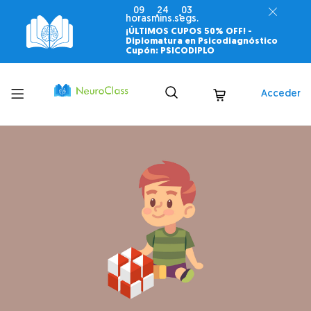
09
24
02
horas
mins.
segs.
¡ÚLTIMOS CUPOS 50% OFF! -
Diplomatura en Psicodiagnóstico
Cupón: PSICODIPLO
Toggle
Acceder
menu