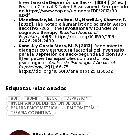
Inventario de Depresión de Beck-II (BDI-II) (3ª ed.).
Pearson Clinical & Talent Assessment. Recuperado
de https://www.cop.es/uploads/PDF/2013/BDI-
II.pdf
Mendlowicz, M., Levitan, M., Nardi A. y Shorter, E.
(2022)
. The notable humanist and scientist Aaron
Beck (1921-2021), the revolutionary founder of
cognitive therapy.
Brazilian Journal of
Psychiatry
,
44
(3). https://doi.org/10.1590/1516-
4446-2021-2409
Sanz, J. y García-Vera, M. P. (2013)
. Rendimiento
diagnóstico y estructura factorial del Inventario
para la Depresión de Beck–Segunda Edición (BDI-
II) en pacientes españoles con trastornos
psicológicos.
Anales de Psicología / Annals of
Psychology
,
29
(1), 66-75.
https://doi.org/10.6018/analesps.29.1.130532
Etiquetas relacionadas
BDI
BDI-II
BECK
DEPRESIÓN
INVENTARIO DE DEPRESIÓN DE BECK
PRUEBA PSICOMÉTRICA
PSICOMETRÍA
TERAPIA COGNITIVA