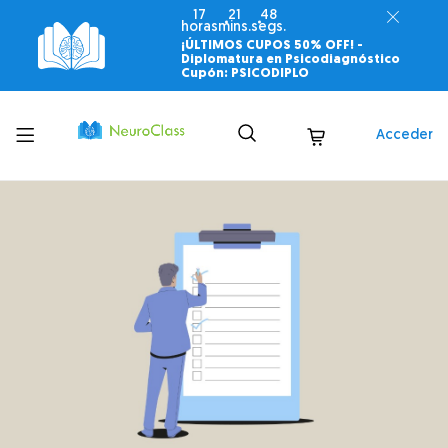
17
21
47
horas
mins.
segs.
¡ÚLTIMOS CUPOS 50% OFF! -
Diplomatura en Psicodiagnóstico
Cupón: PSICODIPLO
Toggle
Acceder
menu