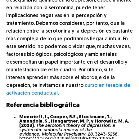
desequilibrio químico en la depresión, especialmente
en relación con la serotonina, puede tener
implicaciones negativas en la percepción y
tratamiento. Debemos considerar, por tanto, que la
relación entre la serotonina y la depresión es bastante
más compleja de lo que podríamos llegar a intuir. En
este sentido, no podemos olvidar que, muchas veces,
factores biológicos, psicológicos y ambientales
desempeñan un papel importante en el desarrollo y
manifestación de este cuadro. Por último, si te
interesa aprender más sobre el abordaje de la
depresión, te invitamos a nuestro
curso en terapia de
activación conductual
.
Referencia bibliográfica
Moncrieff, J., Cooper, R.E., Stockmann, T.,
Amendola, S., Hengartner, M. P. y Horowitz, M. A
.
(2023)
.
The serotonin theory of depression: a
systematic umbrella review of the
evidence. Molecular Psychiatry, 28
, 3243-3256.
https://doi.org/10.1038/s41380-022-01661-0