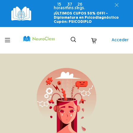
15
37
25
horas
mins.
segs.
¡ÚLTIMOS CUPOS 50% OFF! -
Diplomatura en Psicodiagnóstico
Cupón: PSICODIPLO
Toggle
Acceder
menu