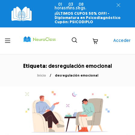
01
03
07
horas
mins.
segs.
¡ÚLTIMOS CUPOS 50% OFF! -
Diplomatura en Psicodiagnóstico
Cupón: PSICODIPLO
Toggle
Acceder
menu
Etiqueta:
desregulación emocional
Inicio
desregulación emocional