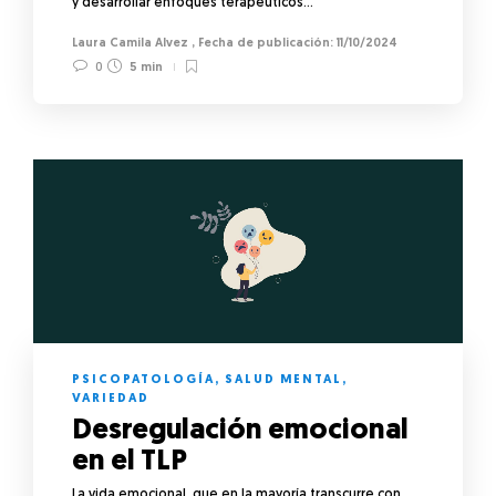
y desarrollar enfoques terapéuticos…
Laura Camila Alvez
,
11/10/2024
0
5 min
PSICOPATOLOGÍA
,
SALUD MENTAL
,
VARIEDAD
Desregulación emocional
en el TLP
La vida emocional, que en la mayoría transcurre con