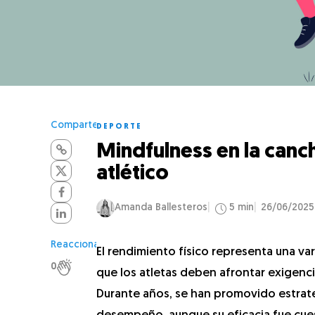
Comparte
DEPORTE
Mindfulness en la canc
atlético
Amanda Ballesteros
5 min
26/06/2025
Reacciona
El rendimiento físico representa una va
0
que los atletas deben afrontar exigencia
Durante años, se han promovido estrate