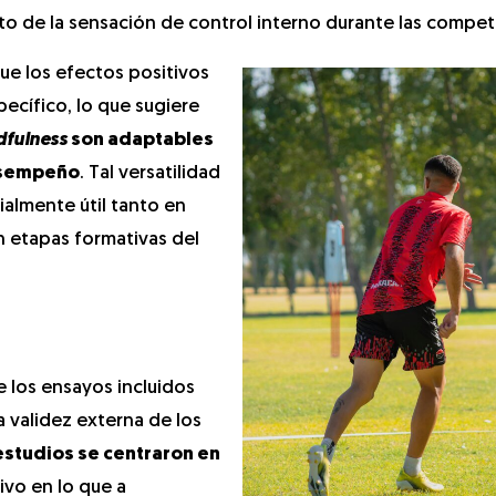
o de la sensación de control interno durante las compet
que los efectos positivos
pecífico, lo que sugiere
dfulness
son adaptables
desempeño
. Tal versatilidad
ialmente útil tanto en
 etapas formativas del
e los ensayos incluidos
a validez externa de los
 estudios se centraron en
vo en lo que a