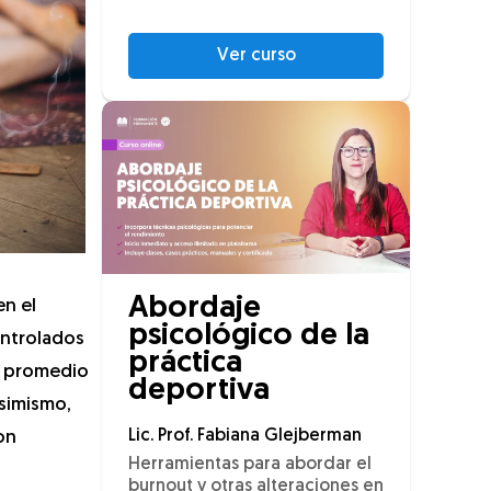
Ver curso
Abordaje
en el
psicológico de la
ontrolados
práctica
ad promedio
deportiva
simismo,
Lic. Prof. Fabiana Glejberman
on
Herramientas para abordar el
burnout y otras alteraciones en