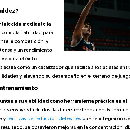
luidez?
rtalecida mediante la
a como la habilidad para
nte la competición; y
tensa y un rendimiento
ve para el éxito
s
actúa como un catalizador que facilita a los atletas entr
ilidades y elevando su desempeño en el terreno de jueg
 entrenamiento
ntan a su viabilidad como herramienta práctica en el
de los ensayos incluidos, las intervenciones consistieron 
e y
técnicas de reducción del estrés
que se integraron d
mo resultado, se obtuvieron mejoras en la concentración, d