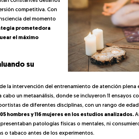
ntan constantes desafíos
ersión competitiva. Con
onsciencia del momento
rategia prometedora
quear el máximo
aluando su
 de la intervención del entrenamiento de atención plena 
 a cabo un metaanálisis, donde se incluyeron 11 ensayos c
eportistas de diferentes disciplinas, con un rango de ed
 305 hombres y 116 mujeres en los estudios analizados.
A
 presentaban patologías físicas o mentales, ni consumier
gas o tabaco antes de los experimentos.