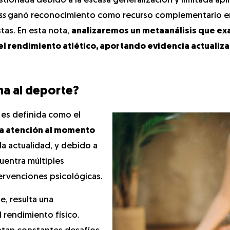
ionada debido a la escasa generalización y limitada apli
ss
ganó reconocimiento como recurso complementario en
as. En esta nota,
analizaremos un metaanálisis que ex
 el rendimiento atlético, aportando evidencia actualiz
na al deporte?
 es definida como el
la atención al momento
 la actualidad, y debido a
uentra múltiples
tervenciones psicológicas.
e, resulta una
 rendimiento físico.