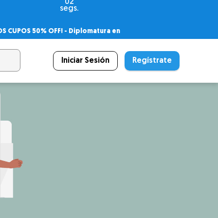
00
segs.
OS CUPOS 50% OFF! -
Diplomatura en
agnóstico
 PSICODIPLO
– Certificado Universitario
Iniciar Sesión
Regístrate