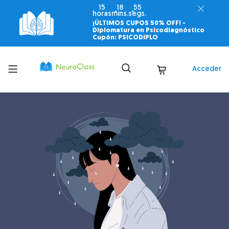
15
18
54
horas
mins.
segs.
¡ÚLTIMOS CUPOS 50% OFF! -
Diplomatura en Psicodiagnóstico
Cupón: PSICODIPLO
Toggle
Acceder
menu