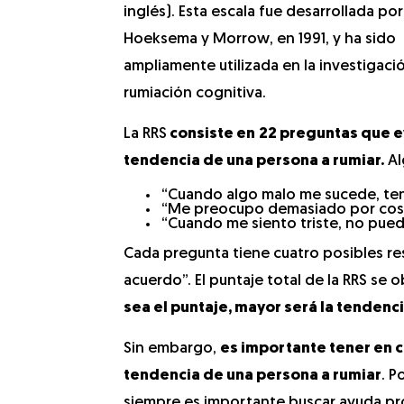
inglés). Esta escala fue desarrollada po
Hoeksema y Morrow, en 1991, y ha sido
ampliamente utilizada en la investigaci
rumiación cognitiva.
La RRS
consiste en
22 preguntas que e
tendencia de una persona a rumiar.
Al
“Cuando algo malo me sucede, ten
“Me preocupo demasiado por cosa
“Cuando me siento triste, no puedo
Cada pregunta tiene cuatro posibles r
acuerdo”. El puntaje total de la RRS se
sea el puntaje, mayor será la tendenc
Sin embargo,
es importante tener en c
tendencia de una persona a rumiar
. P
siempre es importante buscar ayuda pr