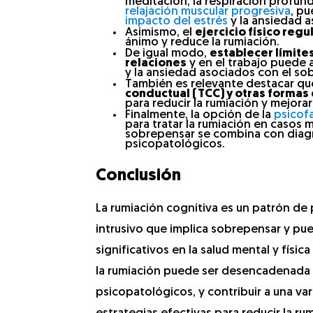
meditación, la respiración profund
relajación muscular progresiva
, pu
impacto del estrés
y la ansiedad a
Asimismo, el
ejercicio físico regu
ánimo y reduce la rumiación.
De igual modo,
establecer límite
relaciones
y en el trabajo puede a
y la ansiedad asociados con el so
También es relevante destacar q
conductual (TCC) y otras formas 
para reducir la rumiación y mejorar
Finalmente, la opción de la
psicof
para tratar la rumiación en casos
sobrepensar se combina con diag
psicopatológicos.
Conclusión
La rumiación cognitiva es un patrón d
intrusivo que implica sobrepensar y pu
significativos en la salud mental y físi
la rumiación puede ser desencadenada 
psicopatológicos, y contribuir a una var