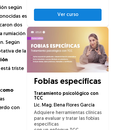
ción según
Ver curso
conocidas es
icaron dos
la rumiación
ón. Según
ativa de la
xión
está triste
Fobias específicas
 c
omo
Tratamiento psicológico con
TCC
mas
Lic. Mag. Elena Flores García
uerdo con
Adquiere herramientas clínicas
para evaluar y tratar las fobias
específicas