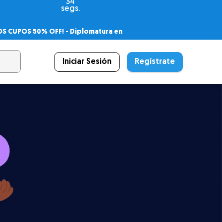
32
segs.
OS CUPOS 50% OFF! -
Diplomatura en
agnóstico
 PSICODIPLO
– Certificado Universitario
Iniciar Sesión
Regístrate