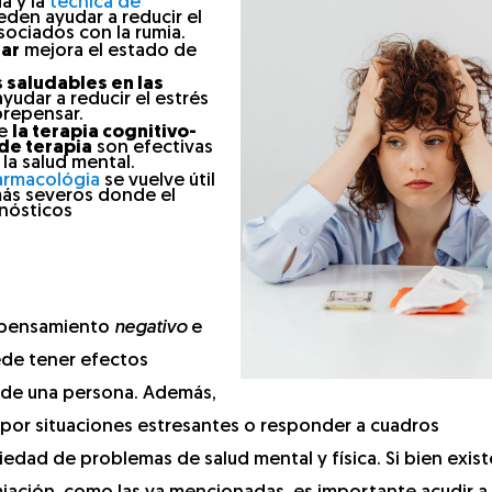
a y la
técnica de
eden ayudar a reducir el
sociados con la rumia.
lar
mejora el estado de
s saludables en las
yudar a reducir el estrés
brepensar.
ue
la terapia cognitivo-
de terapia
son efectivas
 la salud mental.
armacológia
se vuelve útil
 más severos donde el
nósticos
e pensamiento
negativo
e
ede tener efectos
ca de una persona. Además,
por situaciones estresantes o responder a cuadros
iedad de problemas de salud mental y física. Si bien exis