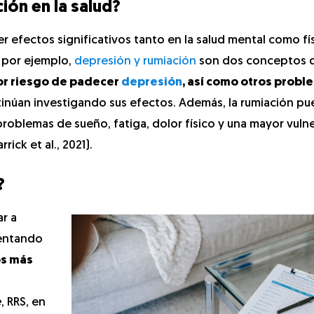
ión en la salud?
 efectos significativos tanto en la salud mental como fís
 por ejemplo,
depresión y rumiación
son dos conceptos 
r riesgo de padecer
depresión
, así como otros probl
tinúan investigando sus efectos. Además, la rumiación p
oblemas de sueño, fatiga, dolor físico y una mayor vulne
ick et al., 2021).
?
r a
mentando
os más
e
, RRS, en