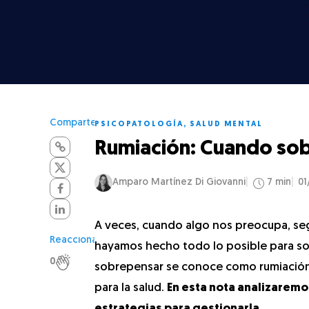
Comparte
PSICOPATOLOGÍA
,
SALUD MENTAL
Rumiación: Cuando s
Amparo Martínez Di Giovanni
7 min
01
A veces, cuando algo nos preocupa, se
Reacciona
hayamos hecho todo lo posible para sol
0
sobrepensar se conoce como rumiación
para la salud.
En esta nota analizaremos
estrategias para gestionarla
.