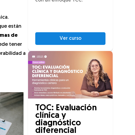
con un enfoque TCC.
ica.
que están
emas de
Ver curso
uede tener
rabilidad a
TOC: Evaluación
clínica y
diagnóstico
diferencial