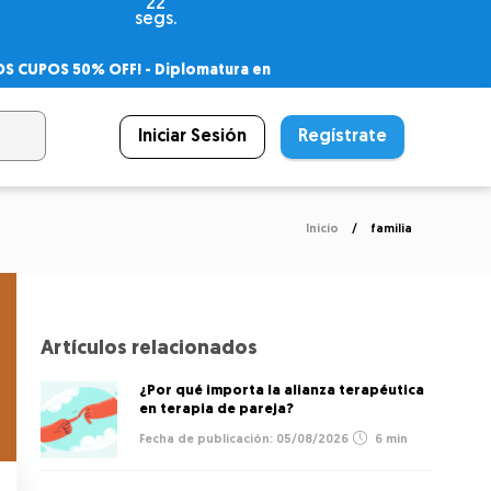
21
segs.
OS CUPOS 50% OFF! -
Diplomatura en
agnóstico
 PSICODIPLO
– Certificado Universitario
Iniciar Sesión
Regístrate
Inicio
familia
Artículos relacionados
¿Por qué importa la alianza terapéutica
en terapia de pareja?
05/08/2026
6 min