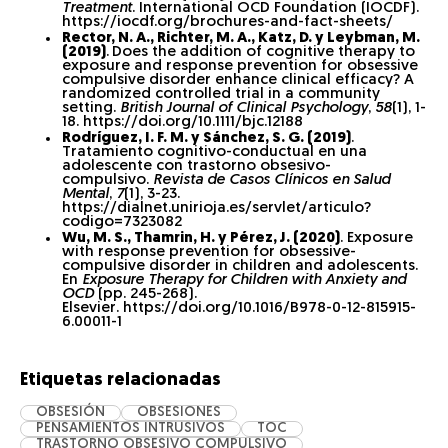
Treatment
. International OCD Foundation (IOCDF).
https://iocdf.org/brochures-and-fact-sheets/
Rector, N. A., Richter, M. A., Katz, D. y Leybman, M.
(2019)
.
Does the addition of cognitive therapy to
exposure and response prevention for obsessive
compulsive disorder enhance clinical efficacy? A
randomized controlled trial in a community
setting.
British Journal of Clinical Psychology
,
58
(1), 1-
18. https://doi.org/10.1111/bjc.12188
Rodríguez, I. F. M. y Sánchez, S. G. (2019)
.
Tratamiento cognitivo-conductual en una
adolescente con trastorno obsesivo-
compulsivo.
Revista de Casos Clínicos en Salud
Mental
,
7
(1), 3-23.
https://dialnet.unirioja.es/servlet/articulo?
codigo=7323082
Wu, M. S., Thamrin, H. y Pérez, J. (2020)
. Exposure
with response prevention for obsessive-
compulsive disorder in children and adolescents.
En
Exposure Therapy for Children with Anxiety and
OCD
(pp. 245-268).
Elsevier. https://doi.org/10.1016/B978-0-12-815915-
6.00011-1
Etiquetas relacionadas
OBSESIÓN
OBSESIONES
PENSAMIENTOS INTRUSIVOS
TOC
TRASTORNO OBSESIVO COMPULSIVO