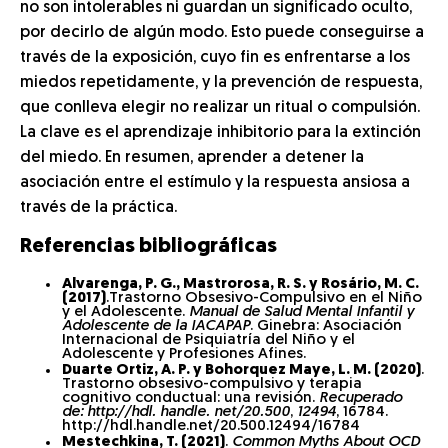
no son intolerables ni guardan un significado oculto,
por decirlo de algún modo. Esto puede conseguirse a
través de la exposición, cuyo fin es enfrentarse a los
miedos repetidamente, y la prevención de respuesta,
que conlleva elegir no realizar un ritual o compulsión.
La clave es el aprendizaje inhibitorio para la extinción
del miedo. En resumen, aprender a detener la
asociación entre el estímulo y la respuesta ansiosa a
través de la práctica.
Referencias bibliográficas
Alvarenga, P. G., Mastrorosa, R. S. y Rosário, M. C.
(2017)
.Trastorno Obsesivo-Compulsivo en el Niño
y el Adolescente.
Manual de Salud Mental Infantil y
Adolescente de la IACAPAP
. Ginebra: Asociación
Internacional de Psiquiatría del Niño y el
Adolescente y Profesiones Afines.
Duarte Ortiz, A. P. y Bohorquez Maye, L. M. (2020)
.
Trastorno obsesivo-compulsivo y terapia
cognitivo conductual: una revisión.
Recuperado
de: http://hdl. handle. net/20.500
,
12494
, 16784.
http://hdl.handle.net/20.500.12494/16784
Mestechkina, T. (2021)
.
Common Myths About OCD