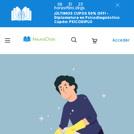
06
31
22
horas
mins.
segs.
¡ÚLTIMOS CUPOS 50% OFF! -
Diplomatura en Psicodiagnóstico
Cupón: PSICODIPLO
Toggle
Acceder
menu