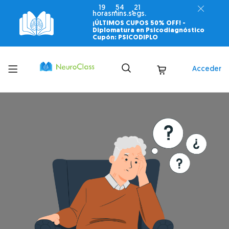
19
54
20
horas
mins.
segs.
¡ÚLTIMOS CUPOS 50% OFF! -
Diplomatura en Psicodiagnóstico
Cupón: PSICODIPLO
Toggle
Acceder
menu