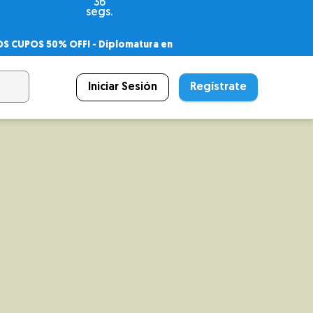
34
segs.
OS CUPOS 50% OFF! -
Diplomatura en
agnóstico
 PSICODIPLO
– Certificado Universitario
Iniciar Sesión
Regístrate