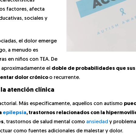
características
os factores, afecta
ucativas, sociales y
ciadas, el dolor emerge
go, a menudo es
as en niños con TEA. De
en aproximadamente el
doble de probabilidades que sus
entar dolor crónico
o recurrente.
la atención clínica
factorial. Más específicamente, aquellos con autismo
pue
a
epilepsia
, trastornos relacionados con la hipermovil
es
, trastornos de salud mental como
ansiedad
y problema
ctuar como fuentes adicionales de malestar y dolor.