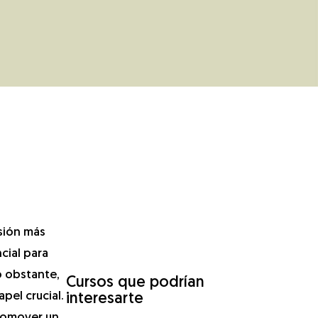
sión más
cial para
o obstante,
Cursos que podrían
el crucial.
interesarte
promover un