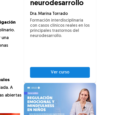
neurodesarrollo
Dra. Marina Torrado
Formación interdisciplinaria
tigación
con casos clínicos reales en los
linario.
principales trastornos del
neurodesarrollo.
r una
sonas
Ver curso
mulos
iada. A
as abiertas