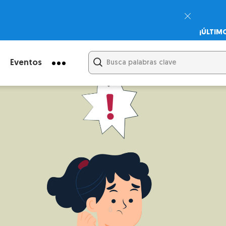
¡ÚLTIM
Psicodi
Cupón:
Eventos