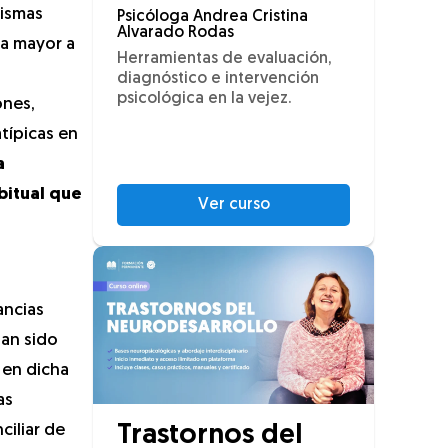
mismas
Psicóloga Andrea Cristina
Alvarado Rodas
ta mayor a
Herramientas de evaluación,
diagnóstico e intervención
psicológica en la vejez.
ones,
típicas en
a
bitual
que
Ver curso
ancias
han sido
 en dicha
as
ciliar de
Trastornos del