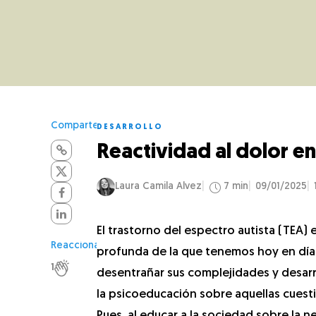
Comparte
DESARROLLO
Reactividad al dolor 
Laura Camila Alvez
7 min
09/01/2025
El trastorno del espectro autista (TEA
Reacciona
profunda de la que tenemos hoy en día. 
1
desentrañar sus complejidades y desarr
la psicoeducación sobre aquellas cues
Pues, al educar a la sociedad sobre la