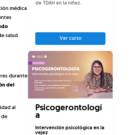
de TDAH en la niñez.
nción médica
entes
udo
de salud
Ver curso
ores durante
ón del
Psicogerontologí
idad al
a
 de
Intervención psicológica en la
vejez