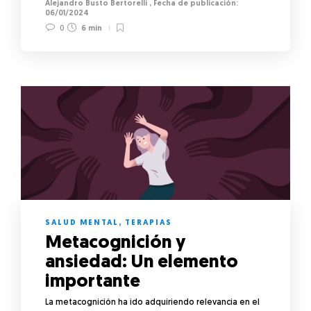
Alejandro Busto Bertorelli
,
06/01/2024
0
6 min
SALUD MENTAL
,
TERAPIAS
Metacognición y
ansiedad: Un elemento
importante
La metacognición ha ido adquiriendo relevancia en el