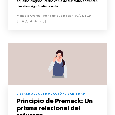
aquellos diagnosticados con este trastorno enfrentan
desafíos significativos en la…
Manuela Alvarez
,
07/06/2024
0
6 min
DESARROLLO
,
EDUCACIÓN
,
VARIEDAD
Principio de Premack: Un
prisma relacional del