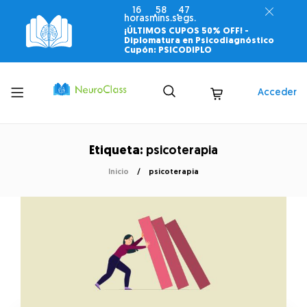
16
58
46
horas
mins.
segs.
¡ÚLTIMOS CUPOS 50% OFF! -
Diplomatura en Psicodiagnóstico
Cupón: PSICODIPLO
Toggle
Acceder
menu
Etiqueta:
psicoterapia
Inicio
psicoterapia