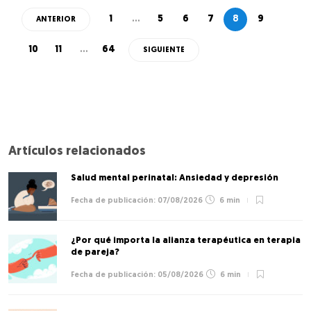
1
…
5
6
7
8
9
ANTERIOR
10
11
…
64
SIGUIENTE
Artículos relacionados
Salud mental perinatal: Ansiedad y depresión
07/08/2026
6 min
¿Por qué importa la alianza terapéutica en terapia
de pareja?
05/08/2026
6 min