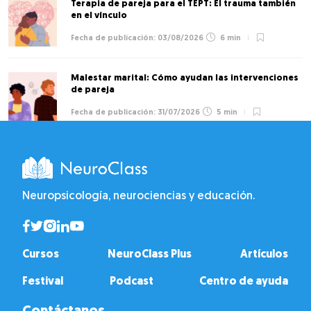
Terapia de pareja para el TEPT: El trauma también
en el vínculo
03/08/2026
6 min
Malestar marital: Cómo ayudan las intervenciones
de pareja
31/07/2026
5 min
Neuropsicología, neurociencias y educación.
Cursos
NeuroClass Plus
Artículos
Festival
Podcast
Centro de ayuda