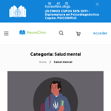
16
41
14
horas
mins.
segs.
¡ÚLTIMOS CUPOS 50% OFF! -
Diplomatura en Psicodiagnóstico
Cupón: PSICODIPLO
Toggle
Acceder
menu
Categoría:
Salud mental
Inicio
Salud mental