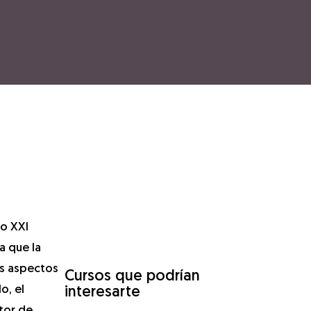
lo XXI
a que la
os aspectos
Cursos que podrían
o, el
interesarte
tor de