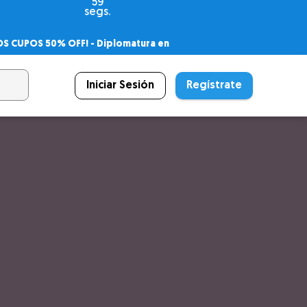
57
segs.
OS CUPOS 50% OFF! -
Diplomatura en
agnóstico
 PSICODIPLO
– Certificado Universitario
Iniciar Sesión
Regístrate