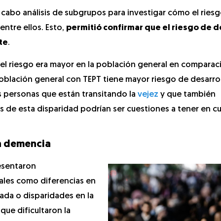
a cabo análisis de subgrupos para investigar cómo el ries
ntre ellos. Esto,
permitió confirmar que el riesgo de 
te
.
l riesgo era mayor en la población general en comparac
población general con TEPT tiene mayor riesgo de desarrol
 personas que están transitando la
vejez
y que también
s de esta disparidad podrían ser cuestiones a tener en c
la demencia
resentaron
ales como diferencias en
iada o disparidades en la
que dificultaron la