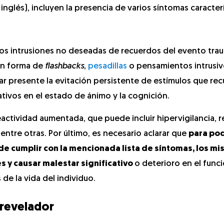
inglés), incluyen la presencia de varios síntomas caracterí
idos intrusiones no deseadas de recuerdos del evento tra
en forma de
flashbacks
,
pesadillas
o pensamientos intrusi
r presente la evitación persistente de estímulos que rec
ivos en el estado de ánimo y la cognición.
eactividad aumentada, que puede incluir hipervigilancia, 
 entre otras. Por último, es necesario aclarar que
para po
de cumplir con la mencionada lista de síntomas, los m
s y causar malestar significativo
o deterioro en el fun
 de la vida del individuo.
 revelador