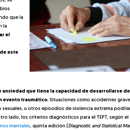
s, se
mbios
endo que la
 la
ar el
 de este
e ansiedad que tiene la capacidad de desarrollarse d
n evento traumático
. Situaciones como accidentes grave
o sexuales, u otros episodios de violencia extrema podría
ro lado, los criterios diagnósticos para el TEPT, según el
ornos mentales
, quinta edición (
Diagnostic and Statistical Ma