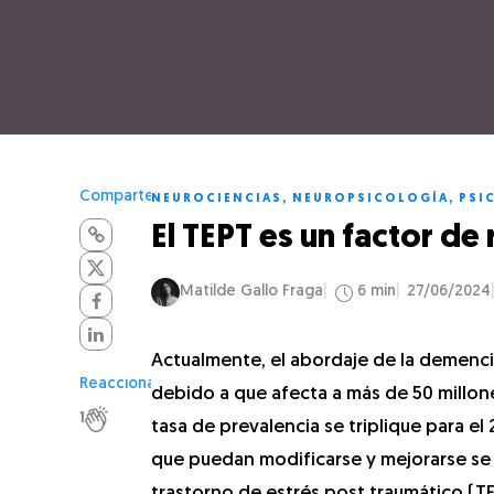
Comparte
NEUROCIENCIAS
,
NEUROPSICOLOGÍA
,
PSI
El TEPT es un factor de
Matilde Gallo Fraga
6 min
27/06/2024
Actualmente, el abordaje de la demenci
Reacciona
debido a que afecta a más de 50 millone
1
tasa de prevalencia se triplique para el
que puedan modificarse y mejorarse se c
trastorno de estrés post traumático (T