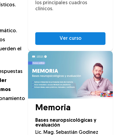
los principales cuadros
sticos.
clínicos.
umático.
Ver curso
vos
uerden el
respuestas
der
ismos
cionamiento
Memoria
Bases neuropsicológicas y
evaluación
Lic. Mag. Sebastián Godinez