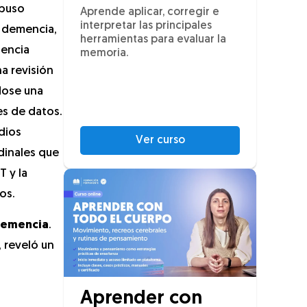
opuso
Aprende aplicar, corregir e
interpretar las principales
a demencia,
herramientas para evaluar la
dencia
memoria.
na revisión
ndose una
es de datos.
dios
Ver curso
dinales que
T y la
os.
 demencia
.
, reveló un
Aprender con