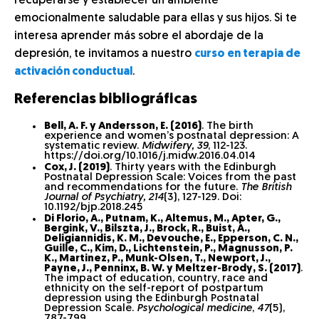
recuperarse y establecer un ambiente
emocionalmente saludable para ellas y sus hijos. Si te
interesa aprender más sobre el abordaje de la
depresión, te invitamos a nuestro
curso en terapia de
activación conductual
.
Referencias bibliográficas
Bell, A. F. y Andersson, E. (2016)
. The birth
experience and women’s postnatal depression: A
systematic review.
Midwifery, 39
, 112-123.
https://doi.org/10.1016/j.midw.2016.04.014
Cox, J. (2019)
. Thirty years with the Edinburgh
Postnatal Depression Scale: Voices from the past
and recommendations for the future.
The British
Journal of Psychiatry,
214
(3), 127-129. Doi:
10.1192/bjp.2018.245
Di Florio, A., Putnam, K., Altemus, M., Apter, G.,
Bergink, V., Bilszta, J., Brock, R., Buist, A.,
Deligiannidis, K. M., Devouche, E., Epperson, C. N.,
Guille, C., Kim, D., Lichtenstein, P., Magnusson, P.
K., Martinez, P., Munk-Olsen, T., Newport, J.,
Payne, J., Penninx, B. W. y Meltzer-Brody, S. (2017)
.
The impact of education, country, race and
ethnicity on the self-report of postpartum
depression using the Edinburgh Postnatal
Depression Scale.
Psychological medicine
,
47
(5),
787-799.