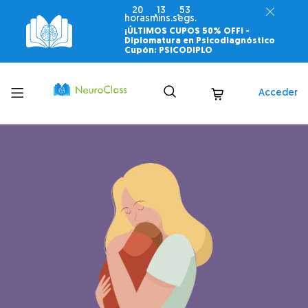
20
13
51
horas
mins.
segs.
¡ÚLTIMOS CUPOS 50% OFF! -
Diplomatura en Psicodiagnóstico
Cupón: PSICODIPLO
Toggle
Acceder
menu