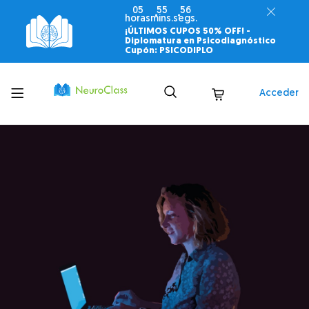
05
55
55
horas
mins.
segs.
¡ÚLTIMOS CUPOS 50% OFF! -
Diplomatura en Psicodiagnóstico
Cupón: PSICODIPLO
Toggle
Acceder
menu