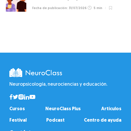
31/07/2026
5 min
Neuropsicología, neurociencias y educación.
Cursos
NeuroClass Plus
Artículos
Festival
Podcast
Centro de ayuda