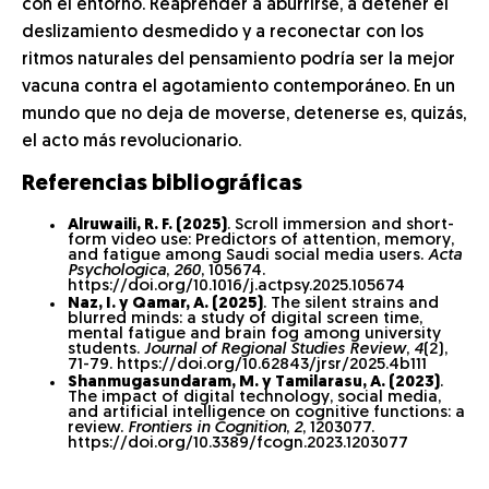
con el entorno. Reaprender a aburrirse, a detener el
deslizamiento desmedido y a reconectar con los
ritmos naturales del pensamiento podría ser la mejor
vacuna contra el agotamiento contemporáneo. En un
mundo que no deja de moverse, detenerse es, quizás,
el acto más revolucionario.
Referencias bibliográficas
Alruwaili, R. F. (2025)
. Scroll immersion and short-
form video use: Predictors of attention, memory,
and fatigue among Saudi social media users.
Acta
Psychologica
,
260
, 105674.
https://doi.org/10.1016/j.actpsy.2025.105674
Naz, I. y Qamar, A. (2025)
. The silent strains and
blurred minds: a study of digital screen time,
mental fatigue and brain fog among university
students.
Journal of Regional Studies Review
,
4
(2),
71-79. https://doi.org/10.62843/jrsr/2025.4b111
Shanmugasundaram, M. y Tamilarasu, A. (2023)
.
The impact of digital technology, social media,
and artificial intelligence on cognitive functions: a
review.
Frontiers in Cognition
,
2
, 1203077.
https://doi.org/10.3389/fcogn.2023.1203077