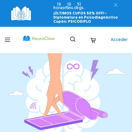
19
10
49
horas
mins.
segs.
¡ÚLTIMOS CUPOS 50% OFF! -
Diplomatura en Psicodiagnóstico
Cupón: PSICODIPLO
Toggle
Acceder
menu