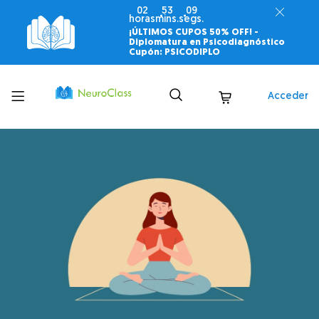
02
53
07
horas
mins.
segs.
¡ÚLTIMOS CUPOS 50% OFF! -
Diplomatura en Psicodiagnóstico
Cupón: PSICODIPLO
Toggle
Acceder
menu