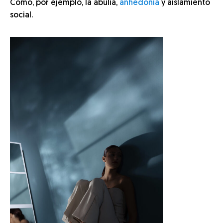
Como, por ejemplo, la abulia,
anhedonia
y aislamiento
social.