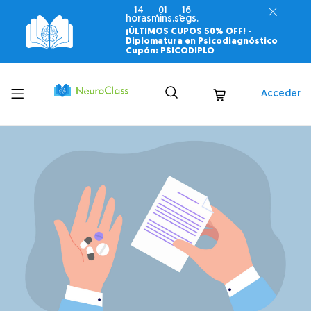
14
01
15
horas
mins.
segs.
¡ÚLTIMOS CUPOS 50% OFF! -
Diplomatura en Psicodiagnóstico
Cupón: PSICODIPLO
Toggle
Acceder
menu