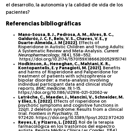
el desarrollo, la autonomía y la calidad de vida de los
pacientes?
Referencias bibliográficas
Mano-Sousa, B. J., Pedrosa, A. M., Alves, B. C.,
Galduróz, J. C. F., Belo, V. S., Chaves, V. E., y
Duarte-Almeida, J. M (2022)
. Effects of
Risperidone in Autistic Children and Young Adults:
A Systematic Review and Meta-Analysis.
Current
Neuropharmacology, 19
(4), 538–552.
https://doi.org/10.2174/1570159X18666200529151741
Hodkinson, A., Heneghan, C., Mahtani, K. R.,
Kontopantelis, E. y Panagioti, M. (2021)
. Benefits
and harms of Risperidone and Paliperidone for
treatment of patients with schizophrenia or
bipolar disorder: a meta-analysis involving
individual participant data and clinical study
reports.
BMC medicine
,
19
, 1-15.
https://doi.org/10.1186/s12916-021-02062-w
Latrèche, C., Maeder, J., Mancini, V., Schneider, M.
y Eliez, S. (2022)
. Effects of risperidone on
psychotic symptoms and cognitive functions in
22q11. 2 deletion syndrome: Results from a clinical
trial.
Frontiers in Psychiatry
,
13
,
972420. https://doi.org/10.3389/fpsyt.2022.972420
Reyes, E. y Pizarro, L. (2022)
. Rol de la terapia
farmacológica en los trastornos del espectro
autista.
Revista Médica Clínica Las Condes
,
33
(4),