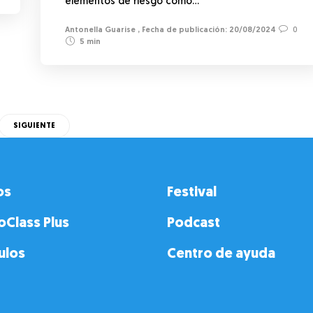
elementos de riesgo como…
Antonella Guarise
,
20/08/2024
0
5 min
SIGUIENTE
os
Festival
oClass Plus
Podcast
ulos
Centro de ayuda