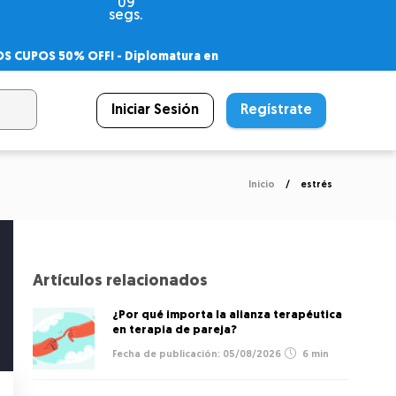
08
segs.
OS CUPOS 50% OFF! -
Diplomatura en
agnóstico
 PSICODIPLO
– Certificado Universitario
Iniciar Sesión
Regístrate
Inicio
estrés
Artículos relacionados
¿Por qué importa la alianza terapéutica
en terapia de pareja?
05/08/2026
6 min