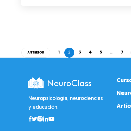
1
2
3
4
5
…
7
ANTERIOR
Curs
Neur
Neuropsicología, neurociencias
Artíc
y educación.