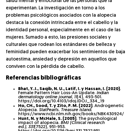
salud mental y emocional de las personas que la
experimentan. La investigación en torno a los
problemas psicológicos asociados con la alopecia
destaca la conexión intrincada entre el cabello y la
identidad personal, especialmente en el caso de las
mujeres. Sumado a esto, las presiones sociales y
culturales que rodean los estándares de belleza y
feminidad pueden exacerbar los sentimientos de baja
autoestima, ansiedad y depresión en aquellos que
conviven con la pérdida de cabello.
Referencias bibliográficas
Bhat, Y. J., Saqib, N. U., Latif, I. y Hassan, I. (2020)
.
Female Pattern Hair Loss-An Update.
Indian
dermatology online journal
,
11
(4), 493-501.
https://doi.org/10.4103/idoj.IDOJ_334_19
Ho, CH., Sood, T. y Zito, P. M. (2022)
. Androgenetic
Alopecia.
StatPearls. Treasure Island.
https://www.ncbi.nlm.nih.gov/books/NBK430924/
Hunt, N. y McHale, S. (2005)
. The psychological
impact of alopecia.
BMJ (Clinical research
ed.)
,
331
(7522), 951-953.