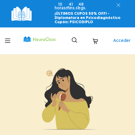
10
41
47
horas
mins.
segs.
¡ÚLTIMOS CUPOS 50% OFF! -
Diplomatura en Psicodiagnóstico
Cupón: PSICODIPLO
Toggle
Acceder
menu