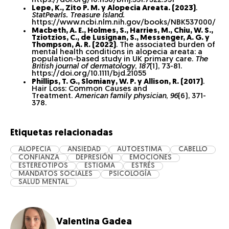
https://doi.org/10.1136/bmj.331.7522.951
Lepe, K., Zito P. M. y Alopecia Areata. (2023)
.
StatPearls. Treasure Island.
https://www.ncbi.nlm.nih.gov/books/NBK537000/
Macbeth, A. E., Holmes, S., Harries, M., Chiu, W. S.,
Tziotzios, C., de Lusignan, S., Messenger, A. G. y
Thompson, A. R. (2022)
. The associated burden of
mental health conditions in alopecia areata: a
population-based study in UK primary care.
The
British journal of dermatology
,
187
(1), 73-81.
https://doi.org/10.1111/bjd.21055
Phillips, T. G., Slomiany, W. P. y Allison, R. (2017)
.
Hair Loss: Common Causes and
Treatment.
American family physician
,
96
(6), 371-
378.
Etiquetas relacionadas
ALOPECIA
ANSIEDAD
AUTOESTIMA
CABELLO
CONFIANZA
DEPRESIÓN
EMOCIONES
ESTEREOTIPOS
ESTIGMA
ESTRÉS
MANDATOS SOCIALES
PSICOLOGÍA
SALUD MENTAL
Valentina Gadea