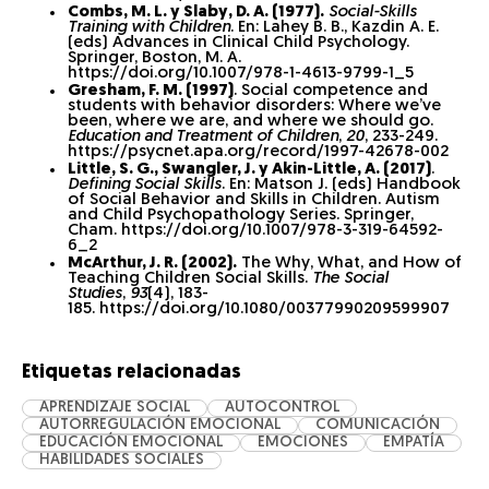
Combs, M. L. y Slaby, D. A. (1977).
Social-Skills
Training with Children
. En: Lahey B. B., Kazdin A. E.
(eds) Advances in Clinical Child Psychology.
Springer, Boston, M. A.
https://doi.org/10.1007/978-1-4613-9799-1_5
Gresham, F. M. (1997)
. Social competence and
students with behavior disorders: Where we’ve
been, where we are, and where we should go.
Education and Treatment of Children
,
20
, 233-249.
https://psycnet.apa.org/record/1997-42678-002
Little, S. G., Swangler, J. y Akin-Little, A. (2017)
.
Defining Social Skills
. En: Matson J. (eds) Handbook
of Social Behavior and Skills in Children. Autism
and Child Psychopathology Series. Springer,
Cham. https://doi.org/10.1007/978-3-319-64592-
6_2
McArthur, J. R. (2002).
The Why, What, and How of
Teaching Children Social Skills.
The Social
Studies
,
93
(4), 183-
185.
https://doi.org/10.1080/00377990209599907
Etiquetas relacionadas
APRENDIZAJE SOCIAL
AUTOCONTROL
AUTORREGULACIÓN EMOCIONAL
COMUNICACIÓN
EDUCACIÓN EMOCIONAL
EMOCIONES
EMPATÍA
HABILIDADES SOCIALES