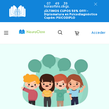
07
49
37
horas
mins.
segs.
¡ÚLTIMOS CUPOS 50% OFF! -
Diplomatura en Psicodiagnóstico
Cupón: PSICODIPLO
Toggle
Acceder
menu