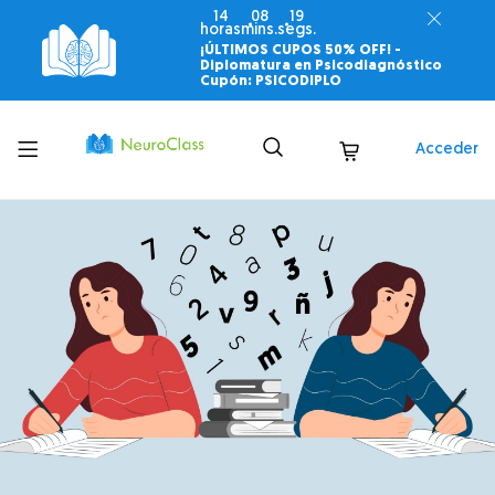
14
08
18
horas
mins.
segs.
¡ÚLTIMOS CUPOS 50% OFF! -
Diplomatura en Psicodiagnóstico
Cupón: PSICODIPLO
Toggle
Acceder
menu