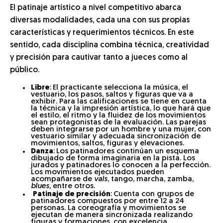
El patinaje artístico a nivel competitivo abarca
diversas modalidades, cada una con sus propias
características y requerimientos técnicos. En este
sentido, cada disciplina combina técnica, creatividad
y precisión para cautivar tanto a jueces como al
público.
Libre
:
El practicante selecciona la música, el
vestuario, los pasos, saltos y figuras que va a
exhibir. Para las calificaciones se tiene en cuenta
la técnica y la impresión artística, lo que hará que
el estilo, el ritmo y la fluidez de los movimientos
sean protagonistas de la evaluación. Las parejas
deben integrarse por un hombre y una mujer, con
vestuario similar y adecuada sincronización de
movimientos, saltos, figuras y elevaciones.
Danza
:
Los patinadores continúan un esquema
dibujado de forma imaginaria en la pista. Los
jurados y patinadores lo conocen a la perfección.
Los movimientos ejecutados pueden
acompañarse de
vals
, tango, marcha, zamba,
blues
, entre otros.
Patinaje de precisión
:
Cuenta con grupos de
patinadores compuestos por entre 12 a 24
personas. La coreografía y movimientos se
ejecutan de manera sincronizada realizando
figuras y formaciones, con excelencia