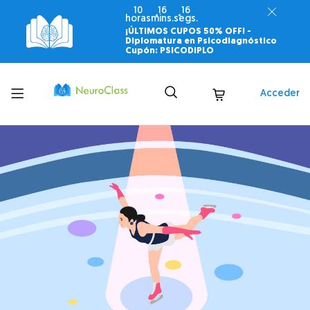
10
16
15
horas
mins.
segs.
¡ÚLTIMOS CUPOS 50% OFF! -
Diplomatura en Psicodiagnóstico
Cupón: PSICODIPLO
Toggle
Acceder
menu