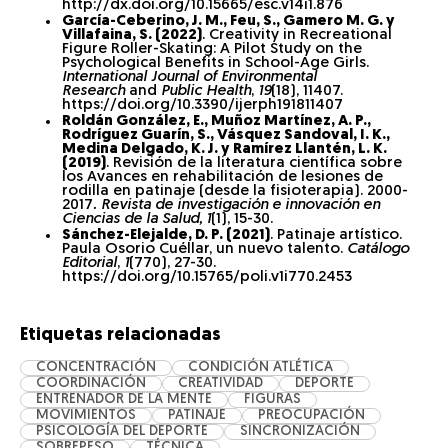
http://dx.doi.org/10.15665/esc.v14i1.876
García-Ceberino, J. M., Feu, S., Gamero M. G. y
Villafaina, S. (2022)
. Creativity in Recreational
Figure Roller-Skating: A Pilot Study on the
Psychological Benefits in School-Age Girls.
International Journal of Environmental
Research
and
Public Health
,
19
(18), 11407.
https://doi.org/10.3390/ijerph191811407
Roldán González, E., Muñoz Martínez, A. P.,
Rodríguez Guarín, S., Vásquez Sandoval, I. K.,
Medina Delgado, K. J. y Ramírez Llantén, L. K.
(2019)
. Revisión de la literatura científica sobre
los Avances en rehabilitación de lesiones de
rodilla en patinaje (desde la fisioterapia). 2000-
2017
. Revista de investigación e innovación en
Ciencias de la Salud, 1
(1), 15-30.
Sánchez-Elejalde, D. P. (2021)
. Patinaje artístico.
Paula Osorio Cuéllar, un nuevo talento.
Catálogo
Editorial
,
1
(770), 27-30.
https://doi.org/10.15765/poli.v1i770.2453
Etiquetas relacionadas
CONCENTRACIÓN
CONDICIÓN ATLÉTICA
COORDINACIÓN
CREATIVIDAD
DEPORTE
ENTRENADOR DE LA MENTE
FIGURAS
MOVIMIENTOS
PATINAJE
PREOCUPACIÓN
PSICOLOGÍA DEL DEPORTE
SINCRONIZACIÓN
SOBREPESO
TÉCNICA