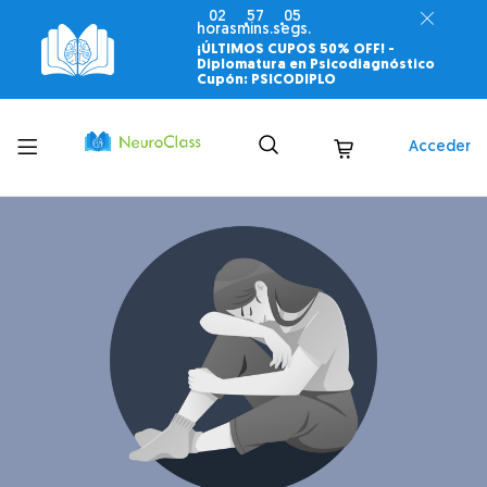
02
57
03
horas
mins.
segs.
¡ÚLTIMOS CUPOS 50% OFF! -
Diplomatura en Psicodiagnóstico
Cupón: PSICODIPLO
Toggle
Acceder
menu