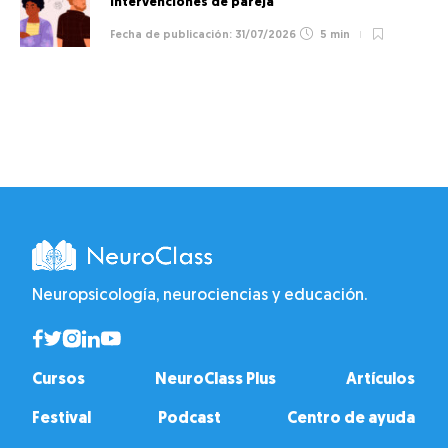
intervenciones de pareja
31/07/2026
5 min
Neuropsicología, neurociencias y educación.
Cursos
NeuroClass Plus
Artículos
Festival
Podcast
Centro de ayuda